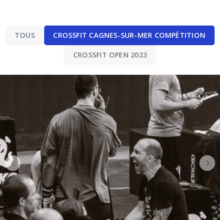
Aller
au
contenu
TOUS
CROSSFIT CAGNES-SUR-MER COMPÉTITION
CROSSFIT OPEN 2023