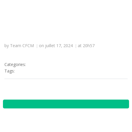
Aller
au
contenu
by
Team CFCM
on
juillet 17, 2024
at
20h57
|
|
Categories:
Tags: