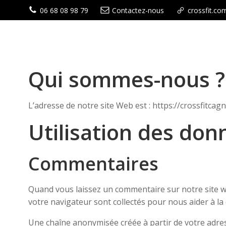
Aller
06 68 08 98 79
Contactez-nous
crossfit.co
au
contenu
Qui sommes-nous ?
L’adresse de notre site Web est : https://crossfitcag
Utilisation des don
Commentaires
Quand vous laissez un commentaire sur notre site web
votre navigateur sont collectés pour nous aider à la
Une chaîne anonymisée créée à partir de votre adres